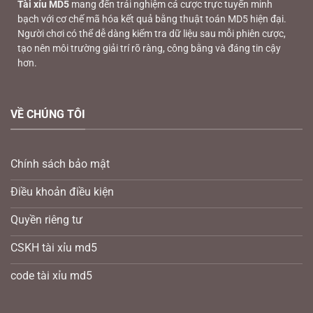
Tài xỉu MD5
mang đến trải nghiệm cá cược trực tuyến minh
bạch với cơ chế mã hóa kết quả bằng thuật toán MD5 hiện đại.
Người chơi có thể dễ dàng kiểm tra dữ liệu sau mỗi phiên cược,
tạo nên môi trường giải trí rõ ràng, công bằng và đáng tin cậy
hơn.
VỀ CHÚNG TÔI
Chính sách bảo mật
Điều khoản điều kiện
Quyền riêng tư
CSKH tài xỉu md5
code tài xỉu md5