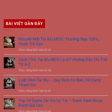
BÀI VIẾT GẦN ĐÂY
Khuyến Mãi Tài Xỉu MD5 | Thưởng Nạp 100%,
16
Hoàn Trả Cao
Th11
ở
Chức năng bình luận bị tắt
Khuyến
Mãi
Cách Tính Tài Xỉu MD5 Là Gì? Hướng Dẫn Chi Tiết
16
Tài
Từ A-Z
Th11
Xỉu
ở
Chức năng bình luận bị tắt
MD5
Cách
|
Tính
Luật Chơi Tài Xỉu – Quy Định Cơ Bản, Dễ Dàng
Thưởng
16
Tài
Nạp
Tham Gia
Th11
Xỉu
100%,
ở
Chức năng bình luận bị tắt
MD5
Hoàn
Luật
Là
Trả
Chơi
Top 10 Game Tài Xỉu Uy Tín – Danh Sách Được
Gì?
Cao
16
Tài
Hướng
Đánh Giá Cao
Th11
Xỉu
Dẫn
ở
Chức năng bình luận bị tắt
–