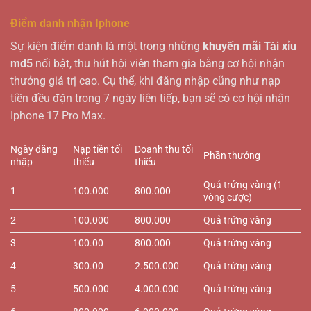
Điểm danh nhận Iphone
Sự kiện điểm danh là một trong những
khuyến mãi Tài xỉu
md5
nổi bật, thu hút hội viên tham gia bằng cơ hội nhận
thưởng giá trị cao. Cụ thể, khi đăng nhập cũng như nạp
tiền đều đặn trong 7 ngày liên tiếp, bạn sẽ có cơ hội nhận
Iphone 17 Pro Max.
Ngày đăng
Nạp tiền tối
Doanh thu tối
Phần thưởng
nhập
thiểu
thiểu
Quả trứng vàng (1
1
100.000
800.000
vòng cược)
2
100.000
800.000
Quả trứng vàng
3
100.00
800.000
Quả trứng vàng
4
300.00
2.500.000
Quả trứng vàng
5
500.000
4.000.000
Quả trứng vàng