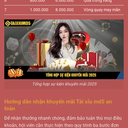
6
800.000
6.000.000
Quả trứng vàng
7
1.000.000
8.000.000
Vòng quay may mắn
Tổng hợp sự kiện khuyến mãi 2025
Hướng dẫn nhận khuyến mãi Tài xỉu md5 an
toàn
Để nhận thưởng nhanh chóng, đảm bảo tuân thủ mọi điều
khoản, hội viên cần thực hiện theo quy trình ba bước đơn