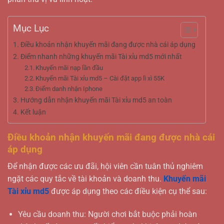
Mục Lục
Điều khoản nhận khuyến mãi đang được nhà cái áp dụng
Điểm nhanh những khuyến mãi Tài xỉu md5 mới nhất
Khuyến mãi nạp lần đầu
Khuyến mãi Tài xỉu md5 – Cài đặt app lì xì 55K
Điểm danh nhận Iphone
Hướng dẫn nhận khuyến mãi Tài xỉu md5 an toàn
Kết luận
Điều khoản nhận khuyến mãi đang được nhà cái
áp dụng
Để nhận được các ưu đãi, hội viên cần tuân thủ nghiêm
ngặt các quy tắc về tài khoản và doanh thu.
Khuyến mãi
Tài xỉu md5
được áp dụng theo các điều kiện cụ thể sau:
Yêu cầu doanh thu: Người chơi bắt buộc phải hoàn