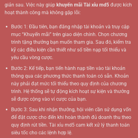
giản sau. Việc này giúp
khuyến mãi Tài xỉu md5
được kích
hoạt thành công mà không gặp lỗi:
Bước 1: Đầu tiên, bạn đăng nhập tài khoản và truy cập
mục “Khuyến mãi” trên giao diện chính. Chọn chương
trình tặng thưởng bạn muốn tham gia. Sau đó, kiểm tra
kỹ các điều kiện cần thiết như số tiền nạp tối thiểu và
yêu cầu vòng cược.
Bước 2: Kế tiếp, bạn tiến hành nạp tiền vào tài khoản
thông qua các phương thức thanh toán có sẵn. Khoản
này phải đạt mức tối thiểu theo quy định của chương
trình. Hệ thống sẽ tự động kích hoạt sự kiện và thưởng
sẽ được cộng vào ví cược của bạn.
Bước 3: Sau khi nhận thưởng, hội viên cần sử dụng vốn
để đặt cược cho đến khi hoàn thành đủ doanh thu theo
quy định rút tiền. Tài xỉu md5 cam kết xử lý thanh toán
siêu tốc cho các lệnh hợp lệ.