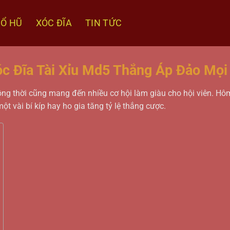
Ổ HŨ
XÓC ĐĨA
TIN TỨC
c Đĩa Tài Xỉu Md5 Thắng Áp Đảo Mọi
đồng thời cũng mang đến nhiều cơ hội làm giàu cho hội viên. H
t vài bí kíp hay ho gia tăng tỷ lệ thắng cược.