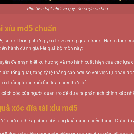
Phổ biến luật chơi và quy tắc cược cơ bản
ài xỉu md5 chuẩn
5, là một trong những yếu tố vô cùng quan trọng. Hành động này
tiến hành đánh giá kết quả bộ môn này:
yên để nhận biết xu hướng và mô hình xuất hiện của các lựa c
đĩa tổng quát, tăng tỷ lệ thắng cao hơn so với việc tự phán đo
ến thắng trong mỗi lần lựa chọn thực tế.
, cách xóc của người quản trò để đưa ra phân tích chính xác nhấ
uả xóc đĩa tài xỉu md5
gười chơi có thể áp dụng để tăng khả năng chiến thắng. Dưới đây 