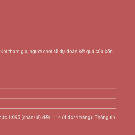
Khi tham gia, người chơi sẽ dự đoán kết quả của bốn
ức 1:095 (chẵn/lẻ) đến 1:14 (4 đỏ/4 trắng). Thông tin