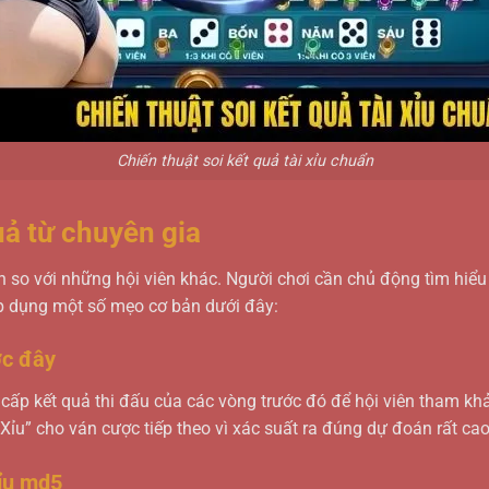
Chiến thuật soi kết quả tài xỉu chuẩn
uả từ chuyên gia
 so với những hội viên khác. Người chơi cần chủ động tìm hiểu
áp dụng một số mẹo cơ bản dưới đây:
ớc đây
ấp kết quả thi đấu của các vòng trước đó để hội viên tham khảo.
“Xỉu” cho ván cược tiếp theo vì xác suất ra đúng dự đoán rất cao
xỉu md5