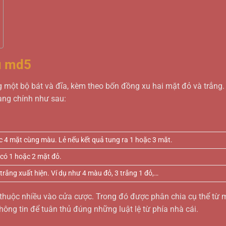
u md5
 một bộ bát và đĩa, kèm theo bốn đồng xu hai mặt đỏ và trắng. 
ạng chính như sau:
c 4 mặt cùng màu. Lẻ nếu kết quả tung ra 1 hoặc 3 măt.
 có 1 hoặc 2 mặt đỏ.
rắng xuất hiện. Ví dụ như 4 màu đỏ, 3 trắng 1 đỏ,…
 thuộc nhiều vào cửa cược. Trong đó được phân chia cụ thể từ m
hông tin để tuân thủ đúng những luật lệ từ phía nhà cái.