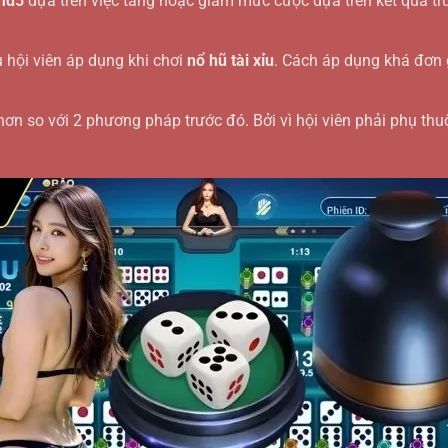
 md5
dựa trên việc tăng hoặc giảm mức cược dựa trên kết quả tr
u hội viên áp dụng khi chơi
nổ hũ tài xỉu
. Cách áp dụng khá đơn 
ơn so với 2 phương pháp trước đó. Bởi vì hội viên phải phụ thu