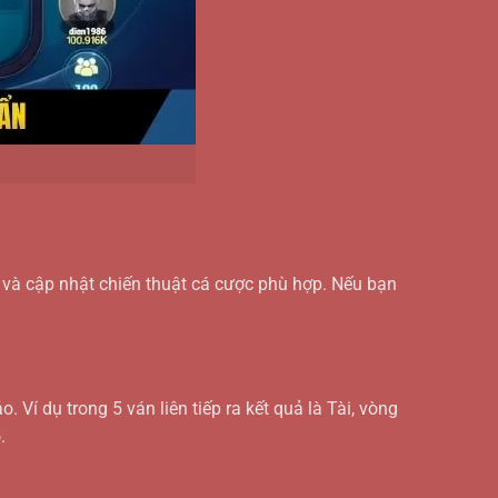
 và cập nhật chiến thuật cá cược phù hợp. Nếu bạn
 Ví dụ trong 5 ván liên tiếp ra kết quả là Tài, vòng
.