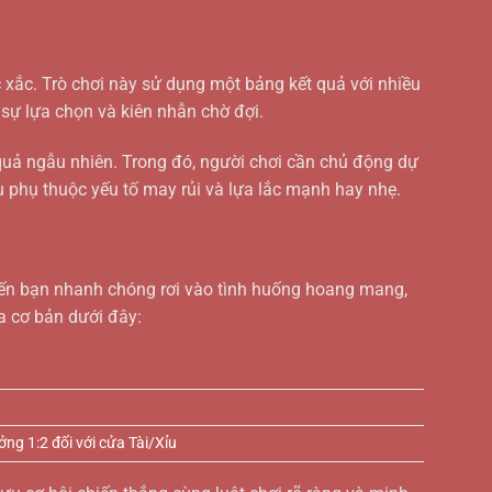
xắc. Trò chơi này sử dụng một bảng kết quả với nhiều
sự lựa chọn và kiên nhẫn chờ đợi.
quả ngẫu nhiên. Trong đó, người chơi cần chủ động dự
 phụ thuộc yếu tố may rủi và lựa lắc mạnh hay nhẹ.
hiến bạn nhanh chóng rơi vào tình huống hoang mang,
a cơ bản dưới đây:
ởng 1:2 đối với cửa Tài/Xỉu