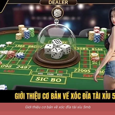
Giới thiệu cơ bản về xóc đĩa tài xỉu 5mb