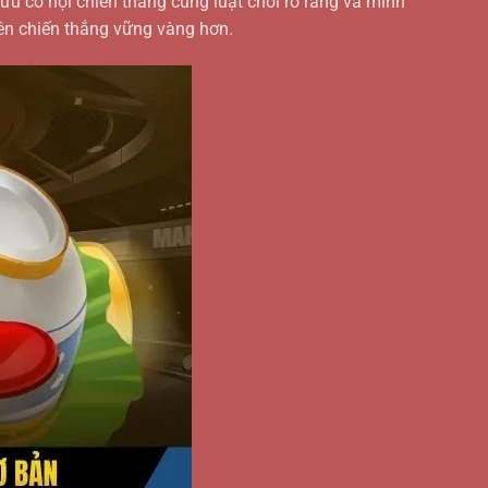
 ưu cơ hội chiến thắng cùng luật chơi rõ ràng và minh
nên chiến thắng vững vàng hơn.