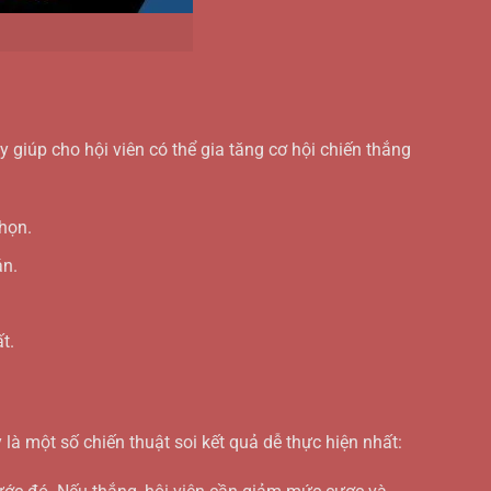
 giúp cho hội viên có thể gia tăng cơ hội chiến thắng
họn.
án.
t.
là một số chiến thuật soi kết quả dễ thực hiện nhất: