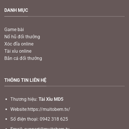
DANH MỤC
Game bài
Nổ hũ đổi thưởng
Xóc đĩa online
Tài xỉu online
Bắn cá đổi thưởng
THÔNG TIN LIÊN HỆ
Thương hiệu:
Tài Xỉu MD5
Website:
https://muitobem.tv/
Số điện thoại: 0942 318 625