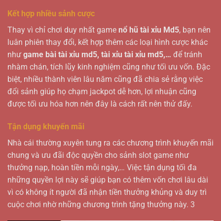
Kết hợp nhiều sảnh cược
Thay vì chỉ chơi duy nhất game
nổ hũ tài xỉu Md5
, bạn nên
luân phiên thay đổi, kết hợp thêm các loại hình cược khác
như
game bài tài xỉu md5, tài xỉu tài xỉu md5,…
để tránh
nhàm chán, tích lũy kinh nghiệm cũng như tối ưu vốn. Đặc
biệt, nhiều thành viên lâu năm cũng đã chia sẻ rằng việc
đổi sảnh giúp họ chạm jackpot dễ hơn, lợi nhuận cũng
được tối ưu hóa hơn nên đây là cách rất nên thử đấy.
Tận dụng khuyến mãi
Nhà cái thường xuyên tung ra các chương trình khuyến mãi
chung và ưu đãi độc quyền cho sảnh slot game như
thưởng nạp, hoàn tiền mỗi ngày,… Việc tận dụng tối đa
những quyền lợi này sẽ giúp bạn có thêm vốn chơi lâu dài
vì có không ít người đã nhận tiền thưởng khủng và duy trì
cuộc chơi nhờ những chương trình tặng thưởng này. 3