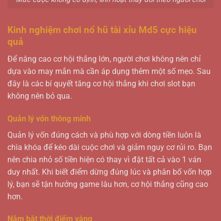
Kinh nghiệm chơi nổ hũ tài xỉu Md5 cực hiệu
quả
Để nâng cao cơ hội thắng lớn, người chơi không nên chỉ
dựa vào may mắn mà cần áp dụng thêm một số mẹo. Sau
đây là các bí quyết tăng cơ hội thắng khi chơi slot bạn
không nên bỏ qua.
Quản lý vốn thông minh
Quản lý vốn đúng cách và phù hợp với dòng tiền luôn là
chìa khóa để kéo dài cuộc chơi và giảm nguy cơ rủi ro. Bạn
nên chia nhỏ số tiền hiện có thay vì đặt tất cả vào 1 ván
duy nhất. Khi biết điểm dừng đúng lúc và phân bố vốn hợp
lý, bạn sẽ tận hưởng game lâu hơn, cơ hội thắng cũng cao
hơn.
Nắm bắt thời điểm vàng