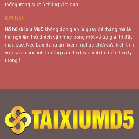
thống trong suốt 6 tháng vừa qua.
Kết bài
Nổ hũ tài xỉu Md5
không đơn giản là quay để thắng mà là
trải nghiệm thử thách vận may trong một vũ trụ giải trí đầy
màu sắc. Nếu bạn đang tìm kiếm một trò chơi vừa kịch tính
vừa có cơ hội rinh thưởng cao thì đây chính là điểm hẹn lý
tưởng !