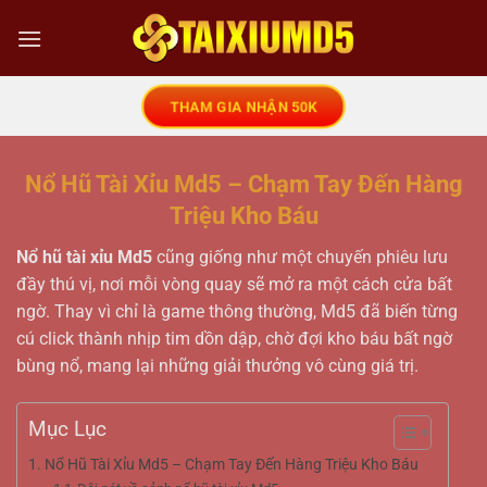
Bỏ
qua
nội
dung
THAM GIA NHẬN 50K
Nổ Hũ Tài Xỉu Md5 – Chạm Tay Đến Hàng
Triệu Kho Báu
Nổ hũ tài xỉu Md5
cũng giống như một chuyến phiêu lưu
đầy thú vị, nơi mỗi vòng quay sẽ mở ra một cách cửa bất
ngờ. Thay vì chỉ là game thông thường, Md5 đã biến từng
cú click thành nhịp tim dồn dập, chờ đợi kho báu bất ngờ
bùng nổ, mang lại những giải thưởng vô cùng giá trị.
Mục Lục
Nổ Hũ Tài Xỉu Md5 – Chạm Tay Đến Hàng Triệu Kho Báu