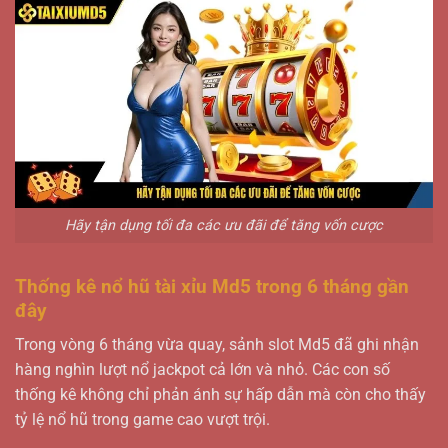
Hãy tận dụng tối đa các ưu đãi để tăng vốn cược
Thống kê nổ hũ tài xỉu Md5 trong 6 tháng gần
đây
Trong vòng 6 tháng vừa quay, sảnh slot Md5 đã ghi nhận
hàng nghìn lượt nổ jackpot cả lớn và nhỏ. Các con số
thống kê không chỉ phản ánh sự hấp dẫn mà còn cho thấy
tỷ lệ nổ hũ trong game cao vượt trội.