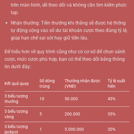
trên màn hình, dễ theo dõi và không cần tìm kiếm phức
tạp.
Nhận thưởng: Tiền thưởng khi thắng sẽ được hệ thống
tự động cộng vào số dư tài khoản cược theo đúng tỷ lệ,
giúp hạn chế sai sót hay giữ tiền lâu.
Để hiểu hơn về quy trình cũng như có cơ sở để chọn sảnh
cược, mức cược phù hợp, bạn có thể theo dõi bảng thông
tin dưới đây:
Số dòng
Thưởng nhận được
Tỷ lệ xuất
Kết quả quay
trúng
(VNĐ)
hiện
3 biểu tượng
10
50.000
45%
thưởng
3 biểu tượng
5
200.000
35%
vàng
3 biểu tượng
1
5.000.000
20%
jackpot