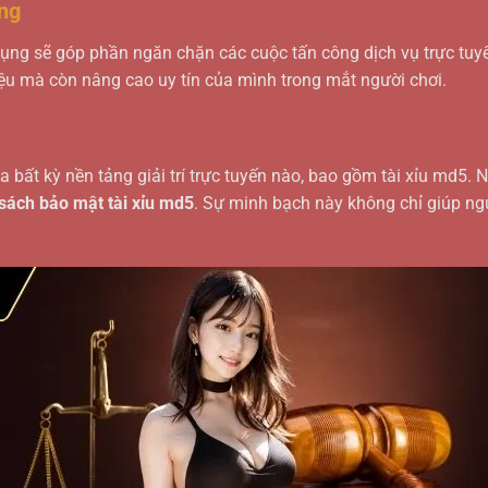
ông
ụng sẽ góp phần ngăn chặn các cuộc tấn công dịch vụ trực tuyế
ệu mà còn nâng cao uy tín của mình trong mắt người chơi.
a bất kỳ nền tảng giải trí trực tuyến nào, bao gồm
tài xỉu md5
. 
sách bảo mật tài xỉu md5
. Sự minh bạch này không chỉ giúp ng