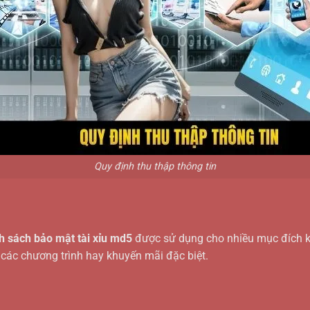
Quy định thu thập thông tin
h sách bảo mật tài xỉu md5
được sử dụng cho nhiều mục đích kh
 các chương trình hay khuyến mãi đặc biệt.