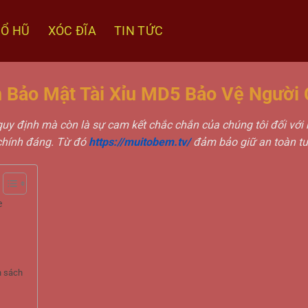
Ổ HŨ
XÓC ĐĨA
TIN TỨC
 Bảo Mật Tài Xỉu MD5 Bảo Vệ Người 
uy định mà còn là sự cam kết chắc chắn của chúng tôi đối với 
g chính đáng. Từ đó
https://muitobem.tv/
đảm bảo giữ an toàn tuy
e
h sách