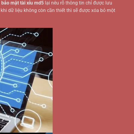
 bảo mật tài xỉu md5
lại nêu rõ thông tin chỉ được lưu
khi dữ liệu không còn cần thiết thì sẽ được xóa bỏ một