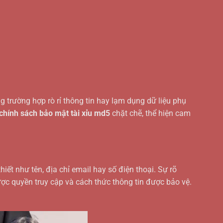
g trường hợp rò rỉ thông tin hay lạm dụng dữ liệu phụ
chính sách bảo mật tài xỉu md5
chặt chẽ, thể hiện cam
iết như tên, địa chỉ email hay số điện thoại. Sự rõ
ợc quyền truy cập và cách thức thông tin được bảo vệ.