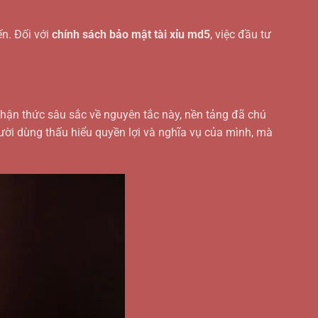
n. Đối với
chính sách bảo mật tài xỉu md5
, việc đầu tư
Nhận thức sâu sắc về nguyên tắc này, nền tảng đã chú
ười dùng thấu hiểu quyền lợi và nghĩa vụ của mình, mà