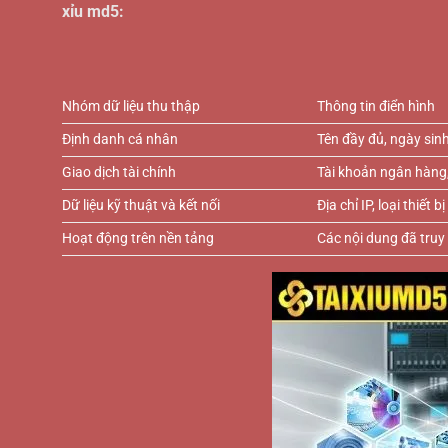
xỉu md5:
Nhóm dữ liệu thu thập
Thông tin điển hình
Định danh cá nhân
Tên đầy đủ, ngày sinh
Giao dịch tài chính
Tài khoản ngân hàng, v
Dữ liệu kỹ thuật và kết nối
Địa chỉ IP, loại thiết
Hoạt động trên nền tảng
Các nội dung đã truy 