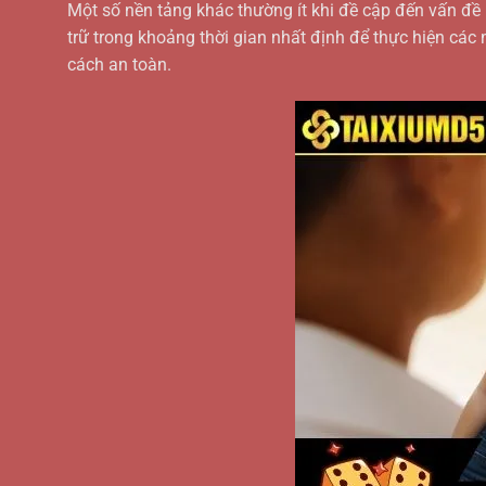
Một số nền tảng khác thường ít khi đề cập đến vấn đề l
trữ trong khoảng thời gian nhất định để thực hiện các
cách an toàn.