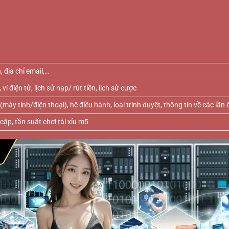
, địa chỉ email,…
í điện tử, lịch sử nạp/ rút tiền, lịch sử cược
 bị (máy tính/điện thoại), hệ điều hành, loại trình duyệt, thông tin về các lầ
cập, tần suất chơi tài xỉu m5