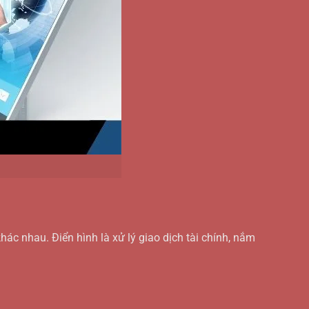
ác nhau. Điển hình là xử lý giao dịch tài chính, nắm