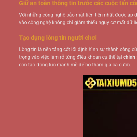
Giữ an toàn thông tin trước các cuộc tấn c
Với những công nghệ bảo mật tiên tiến nhất được áp d
vào công nghệ không chỉ giảm thiểu nguy cơ mất dữ li
Tạo dựng lòng tin người chơi
Lòng tin là nền tảng cốt lõi định hình sự thành công củ
trọng vào việc làm rõ từng điều khoản cụ thể tại
chính 
còn tạo động lực mạnh mẽ để họ tham gia cá cược.