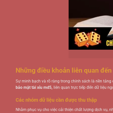
Những điều khoản liên quan đến 
Sự minh bạch và rõ ràng trong chính sách là nền tảng 
bảo mật tài xỉu md5,
liên quan trực tiếp đến dữ liệu n
Các nhóm dữ liệu cần được thu thập
Nhằm phục vụ cho việc cải thiện chất lượng dịch vụ, n