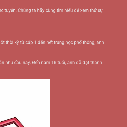
rực tuyến. Chúng ta hãy cùng tìm hiểu để xem thử sự
ốt thời kỳ từ cấp 1 đến hết trung học phổ thông, anh
ãn nhu cầu này. Đến năm 18 tuổi, anh đã đạt thành