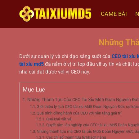
Bỏ
qua
GAME BÀI
N
nội
dung
Những Thà
Dưới sự quản lý và chỉ đạo sáng suốt của
CEO tài xỉu
tài xỉu md5
đã nằm ở vị trí top đầu về uy tín và chất l
nhà cái đạt được với vị CEO này.
Mục Lục
Những Thành Tựu Của CEO Tài Xỉu Md5 Đoàn Nguyên Đứ
Giới thiệu lý lịch CEO tài xỉu Md5 Đoàn Nguyên Đức sơ lượ
Quá trình đồng hành của CEO với nền tảng giải trí
Quá khứ vất vả
Quyết tâm lập nghiệp của CEO tài xỉu Md5 Đoàn Nguyên Đ
Những thành tựu mà CEO tài xỉu Md5 Đoàn Nguyên Đức đ
Các chỉ số thành tựu từ khách hàng