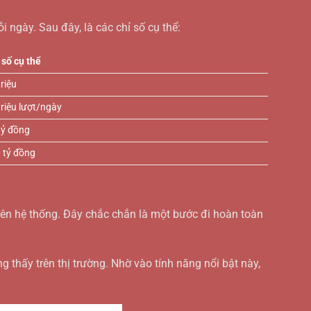
ngày. Sau đây, là các chỉ số cụ thể:
 số cụ thể
triệu
triệu lượt/ngày
tỷ đồng
 tỷ đồng
rên hệ thống. Đây chắc chắn là một bước đi hoàn toàn
 thấy trên thị trường. Nhờ vào tính năng nổi bật này,