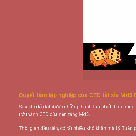
Quyết tâm lập nghiệp của CEO tài xỉu Md5 Đ
Sau khi đã đạt được những thành tựu nhất định trong c
trở thành CEO của nền tảng Md5.
Thời gian đầu tiên, có rất nhiều khó khăn mà Lý Tuân 