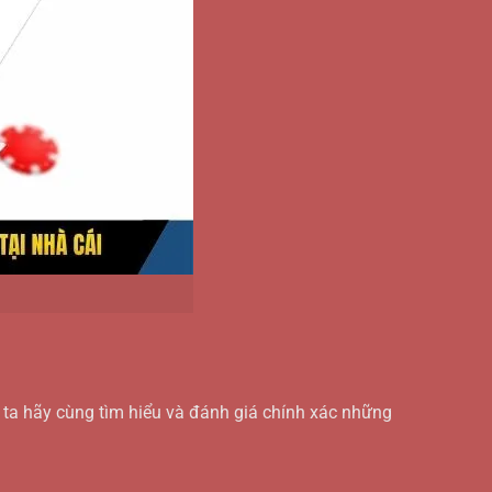
g ta hãy cùng tìm hiểu và đánh giá chính xác những