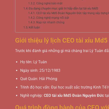
Công nghệ bảo mật
Đa dạng chuyên mục giải trí hấp dẫn tại tài xỉu Md5
CEO tài xỉu Md5 Đoàn Nguyên Đức tập trung xây dựng
Công nghệ mạng nổi bật
Nạp rút nhanh chóng
Kết luận
Giới thiệu lý lịch CEO tài xỉu M
Trước khi đánh giá những gì mà chàng trai Lý Tuân đã
Họ tên: Lý Tuân
Ngày sinh: 25/12/1983
Quê Quán: Hải Phòng
Trình độ học vấn: Đại học xuất sắc trường Kinh Tế 
Nghề nghiệp:
CEO tài xỉu Md5 Đoàn Nguyên Đức
tạ
Quá trình đồng hành của CEO với 